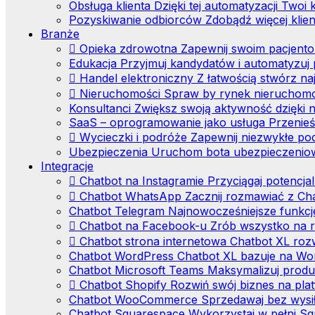
Obsługa klienta
Dzięki tej automatyzacji Twoi
Pozyskiwanie odbiorców
Zdobądź więcej klie
Branże
Opieka zdrowotna
Zapewnij swoim pacjent
Edukacja
Przyjmuj kandydatów i automatyzuj 
Handel elektroniczny
Z łatwością stwórz n
Nieruchomości
Spraw by rynek nieruchomoś
Konsultanci
Zwiększ swoją aktywność dzięk
SaaS – oprogramowanie jako usługa
Przenieś
Wycieczki i podróże
Zapewnij niezwykłe pod
Ubezpieczenia
Uruchom bota ubezpieczeniowe
Integracje
Chatbot na Instagramie
Przyciągaj potencja
Chatbot WhatsApp
Zacznij rozmawiać z Ch
Chatbot Telegram
Najnowocześniejsze funkcj
Chatbot na Facebook-u
Zrób wszystko na r
Chatbot strona internetowa
Chatbot XL rozw
Chatbot WordPress
Chatbot XL bazuje na Word
Chatbot Microsoft Teams
Maksymalizuj produ
Chatbot Shopify
Rozwiń swój biznes na plat
Chatbot WooCommerce
Sprzedawaj bez wysi
Chatbot Squarespace
Wykorzystaj w pełni Sq