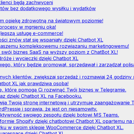
 klienci będą zachwyceni
ntów bez dodatkowego wysiłku i wydatków
om opiekę zdrowotną na światowym poziomie!
procesy w mgnieniu oka!
ajlepszą usługę e-commerce!
ci znów stał się wspaniały dzięki Chatbot XL
i naszemu kompleksowemu rozwiązaniu marketingowemu!
 swój biznes SaaS na wyższy poziom z ChatBot XL!
róże i wycieczki dzięki Chatbot XL
go, który będzie promował, sprzedawał i zarządzał polis
lnych klientów, zwiększaj sprzedaż i rozmawiaj 24 godziny 
atbot XL jak prawdziwa osoba!
e, które pomogą Ci rozwinąć Twój biznes w Telegramie.
az dzięki Chatbot XL na Facebooku.
ija Twoją stronę internetową i utrzymuje zaangażowanie T
Pressie i sprawia, że ​​jest on niesamowity.
ktywność swojego zespołu dzięki botowi MS Teams.
formie Shopify dzięki chatbotowi Chatbot XL opartemu na sz
łku w swoim sklepie WooCommerce dzięki Chatbot XL.
uarespace dzięki Chatbot XL