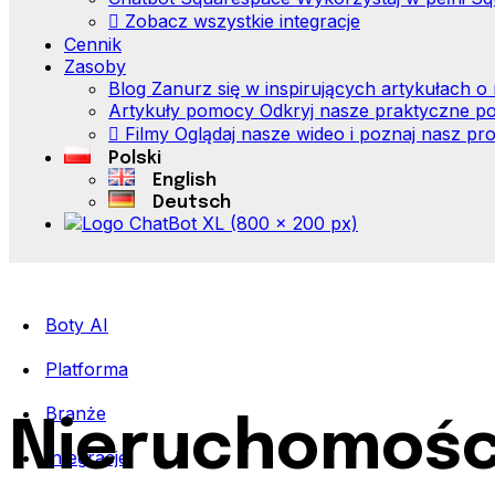
Zobacz wszystkie integracje
Cennik
Zasoby
Blog
Zanurz się w inspirujących artykułach 
Artykuły pomocy
Odkryj nasze praktyczne po
Filmy
Oglądaj nasze wideo i poznaj nasz pro
Polski
English
Deutsch
Boty AI
Platforma
Branże
Nieruchomośc
Integracje