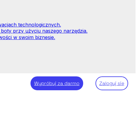
wacjach technologicznych.
 boty przy użyciu naszego narzędzia.
wości w swoim biznesie.
Wypróbuj za darmo
Zaloguj się