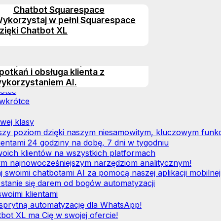
i obsługę studentów dzięki agentom AI wspierającym proc
dzyskiwanie porzuconych
Chatbot Squarespace
ą.
Pozyskiwanie odbiorców
oszyków, obsługę klienta i
ykorzystaj w pełni Squarespace
dobądź więcej klientów bez
dpowiedzi na najczęstsze pytania
zięki Chatbot XL
odatkowego wysiłku i wydatków
zięki AI.
Chatbot AI dla Squarespace
arządzanie leadami, umawianie
potkań i obsługa klienta z
ykorzystaniem AI.
ótce
wkrótce
wej klasy
ższy poziom dzięki naszym niesamowitym, kluczowym funk
ientami 24 godziny na dobę, 7 dni w tygodniu
woich klientów na wszystkich platformach
zym najnowocześniejszym narzędziom analitycznym!
j swoimi chatbotami AI za pomocą naszej aplikacji mobilnej
 stanie się darem od bogów automatyzacji
woimi klientami
 sprytną automatyzację dla WhatsApp!
bot XL ma Cię w swojej ofercie!