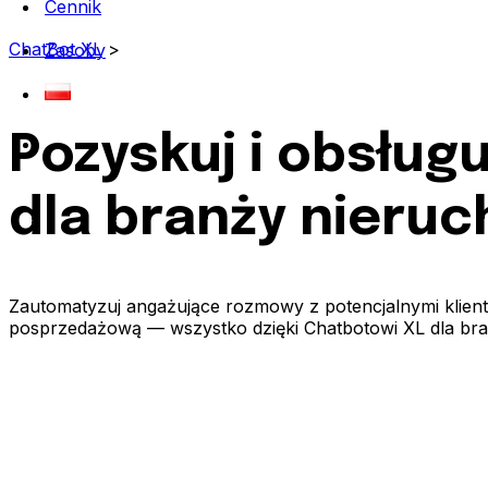
Cennik
ChatBot XL
>
Zasoby
Pozyskuj i obsług
dla branży nieru
Zautomatyzuj angażujące rozmowy z potencjalnymi klienta
posprzedażową — wszystko dzięki Chatbotowi XL dla bra