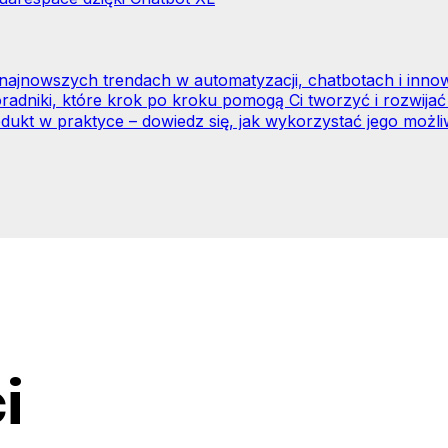
o najnowszych trendach w automatyzacji, chatbotach i inno
radniki, które krok po kroku pomogą Ci tworzyć i rozwijać
dukt w praktyce – dowiedz się, jak wykorzystać jego możli
i