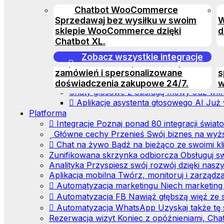
Agent edukacyjny AI
Uprość rekrutację 
automatyzuj spotkania i zwiększaj
o
Chatbot WooCommerce
dziekanatem oraz pomoc administracyjn
Obsługa klienta
Dzięki tej
efektywność wsparcia dzięki AI.
k
Sprzedawaj bez wysiłku w swoim
W
Agent Wsparcia Klienta AI
Już wkrótce
automatyzacji Twoi klienci będą
Z
o
sklepie WooCommerce dzięki
d
Agent Zakupowy AI
Już wkrótce
zachwyceni
d
d
Chatbot XL.
Multi Agenci AI
Już wkrótce
Chatbot AI dla WooCommerce
Studio Agentów AI
Już wkrótce
Zobacz wszystkie integracje
Technologia głosu AI
Wsparcie czatu AI, aktualizacje
Z
Głosowe boty AI
Już wkrótce
zamówień i spersonalizowane
s
Głosowi agenci AI
Już wkrótce
doświadczenia zakupowe 24/7.
w
Chaty głosowe z obsługą mowy
Już wkr
Aplikacje asystenta głosowego AI
Już 
Platforma
Integracje
Poznaj ponad 80 integracji świato
Główne cechy
Przenieś Swój biznes na wy
Chat na żywo
Bądź na bieżąco ze swoimi kl
Zunifikowana skrzynka odbiorcza
Obsługuj s
Analityka
Przyspiesz swój rozwój dzięki nas
Aplikacja mobilna
Twórz, monitoruj i zarządza
Automatyzacja marketingu
Niech marketing
Automatyzacja FB
Nawiąż głębszą więź ze s
Automatyzacja WhatsApp
Uzyskaj także tę
Rezerwacja wizyt
Koniec z opóźnieniami, Chat