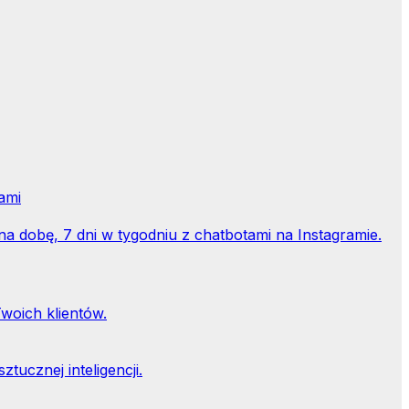
ami
na dobę, 7 dni w tygodniu z chatbotami na Instagramie.
woich klientów.
tucznej inteligencji.