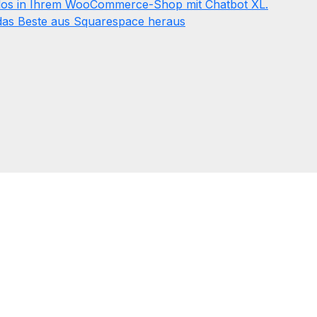
los in Ihrem WooCommerce-Shop mit Chatbot XL.
 das Beste aus Squarespace heraus
 WooCommerce