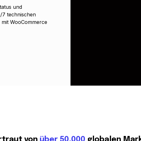
tatus und
4/7 technischen
te mit WooCommerce
rtraut von
über 50.000
globalen Mar