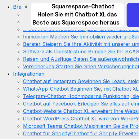
Branchen
Verzögerungen mehr, Chatbot
Squarespace-Chatbot
Au
Gesundheitswesen
Bieten Sie Ihren Patienten ei
Holen Sie mit Chatbot XL das
XL kümmert sich um Sie!
Bildung
Onboarden Sie Kandidaten und automati
Beste aus Squarespace heraus
E-Commerce
Erstellen Sie ganz einfach den be
Immobilien
Machen Sie Immobilien wieder großar
Berater
Steigern Sie Ihre Aktivität mit unserer 
Software als Dienstleistung
Bringen Sie Ihr SAAS
Reisen und Ausflüge
Bieten Sie außergewöhnlich
Versicherung
Starten Sie einen Versicherungsbot
Integrationen
Chatbot auf Instagram
Gewinnen Sie Leads, stei
WhatsApp-Chatbot
Beginnen Sie, mit Chatbot X
Telegram-Chatbot
Hochmoderne Funktionen, die
Chatbot auf Facebook
Erledigen Sie alles auf e
Chatbot-Website
Chatbot XL erweitert Ihre Websi
Chatbot WordPress
Chatbot XL wird von WordPres
Microsoft Teams Chatbot
Maximieren Sie die Pro
Chatbot für ShopifyChatbot für Shopify
Erweiter