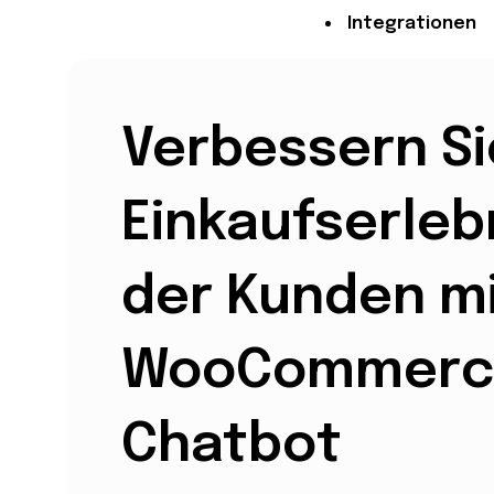
Integrationen
Preise
Verbessern Si
Einkaufserleb
Ressourcen
der Kunden m
WooCommerc
Chatbot