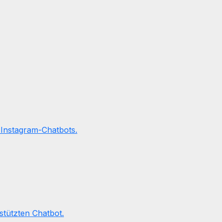
den ohne
fwand oder
 Instagram-Chatbots.
stützten Chatbot.