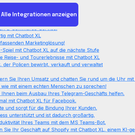
tomatisierung werden Ihre
Sie mehr Kun
ne erstklassige Gesundheitsversorgung!
Kunden begeistert sein
zusätzlichen Au
Alle Integrationen anzeigen
sieren Sie Prozesse im Handumdrehen!
Kosten
sten E-Commerce-Service!
tig mit Chatbot XL
umfassenden Marketinglösung!
-Spiel mit Chatbot XL auf die nächste Stufe
e Reise- und Tourerlebnisse mit Chatbot XL
, der Policen bewirbt, verkauft und verwaltet
gern Sie Ihren Umsatz und chatten Sie rund um die Uhr mit
L wie mit einem echten Menschen zu sprechen!
 Ihnen beim Ausbau Ihres Telegram-Geschäfts helfen.
inmal mit Chatbot XL für Facebook.
te und sorgt für die Bindung Ihrer Kunden.
s unterstützt und ist dadurch großartig.
duktivität Ihres Teams mit dem MS Teams-Bot.
n Sie Ihr Geschäft auf Shopify mit Chatbot XL, einem KI-ge