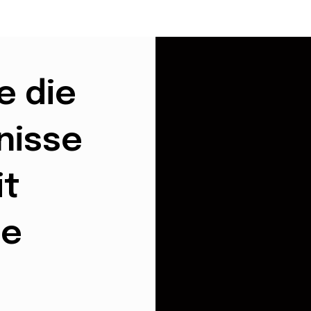
e die
nisse
it
e